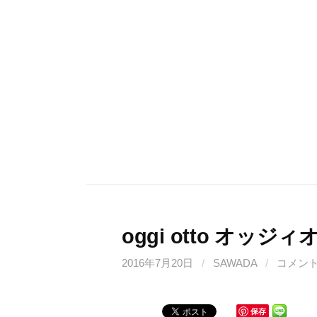
コ
ン
テ
ン
ツ
へ
ス
キ
ッ
プ
oggi otto オッ
2016年7月20日
/
SAWADA
/
コメン
保存