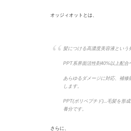
オッジィオットとは、
髪につける高濃度美容液という
PPT系界面活性剤40%以上配
あらゆるダメージに対応、補修
します。
PPT(ポリペプチド)...毛髪
養分です。
さらに、