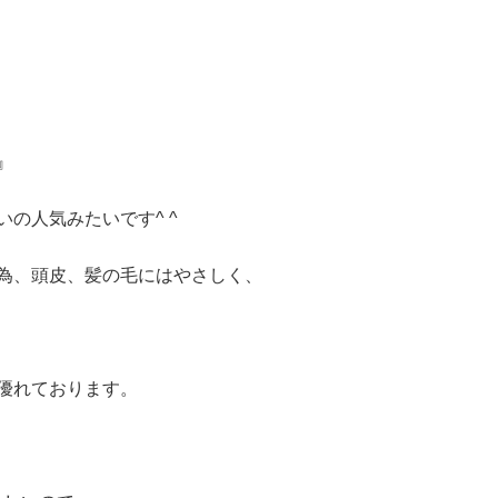
』
の人気みたいです^ ^
為、頭皮、髪の毛にはやさしく、
優れております。