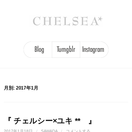
コ
ン
テ
ン
ツ
へ
ス
キ
ッ
プ
月別: 2017年1月
『 チェルシー×ユキ ** 』
2017年1月18日
/
SAWADA
/
コメントする