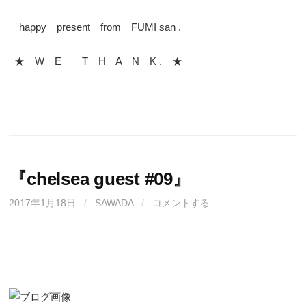
happy present from FUMI san .
★ W E T H A N K . ★
『chelsea guest #09』
2017年1月18日
/
SAWADA
/
コメントする