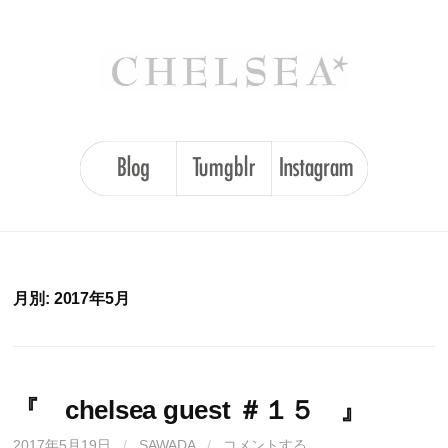
コ
ン
テ
ン
ツ
へ
ス
キ
ッ
プ
月別: 2017年5月
『 chelsea guest ＃１５ 』
2017年5月19日
/
SAWADA
/
コメントする